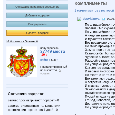
Комплименты
Отправить приватное сообщение
1 комплиментов в гостевой 
Добавить в друзья
dosvidanya
09.09.
Игнорировать
По улицам бродит с
Часами. Оно скучает
По улицам бродит с
Сделать подарок
А люди не замечают
И мучаются так част
Мой малыш - Основной
Без правильного отв
Но мимо проходит с
популярность:
Закутанное от ветра
37749 место
Казалось бы, больш
-10 ↓
Чудес не бывает, бас
рейтинг
508
?
Раскройте глаза по
По улицам бродит с
Привилегированный
Как солнце среди н
пользователь
5
И первый листок на 
уровня
Но счастье на то и с
Его замечают редко.
А встретив - ему не 
И счастье тускнеет с
Захлопываются две
Выплёскиваются фр
Статистика портрета:
Пускай никуда не де
От бед, новостей, 
сейчас просматривают портрет - 0
Достаточно пригляд
зарегистрированные пользователи
По улицам бродит 
посетившие портрет за 7 дней - 0